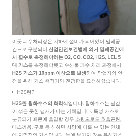
이곳 폐수처리장은 지하에 설비가 되어있어 밀폐공
간으로 구분되어
산업안전보건법에 의거 밀폐공간에
서 필수로 측정해야하는 O2, CO, CO2, H2S, LEL 5
대 가스
를 측정해야했고 수산물 폐수 처리 과정에서
H2S 가스가 10ppm 이상으로 발생
하여 작업자의 안
전을 위해 가스 측정기와 전광판을 요청하셨습니다.
H2S란?
H2S란 황화수소의 화학식
입니다. 황화수소는 달걀
이 섞은 듯한 냄새가 나는 기체입니다. 독성 가스로
분류되기 때문에 흡입할 경우
소량으로도 호흡곤란,
메스꺼움, 구토 등 심하면 사망에 이를 수 있는 인체
에 치명적인 가스
입니다. 눈에 보이지 않는 유해가스