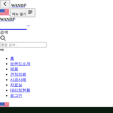
®
WANDI
메뉴 열기
®
WANDI
WANDI
®
검색
⌘K
홈
브랜드소개
제품
견적의뢰
시공사례
자료실
대리점현황
로그인