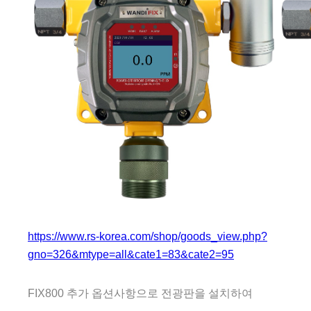
https://www.rs-korea.com/shop/goods_view.php?
gno=326&mtype=all&cate1=83&cate2=95
FIX800 추가 옵션사항으로 전광판을 설치하여