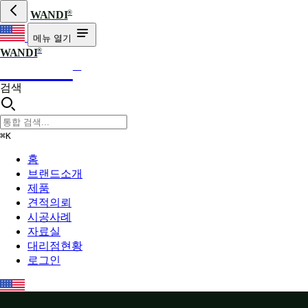
®
WANDI
메뉴 열기
®
WANDI
WANDI
®
검색
⌘K
홈
브랜드소개
제품
견적의뢰
시공사례
자료실
대리점현황
로그인