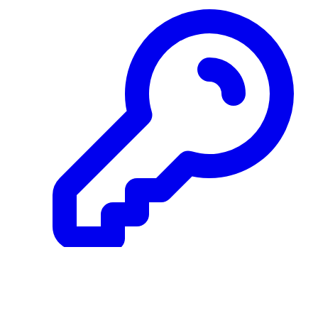
© 2026
OptiFlow
. All Rights Reserved.
·
https://wandi.co.kr/