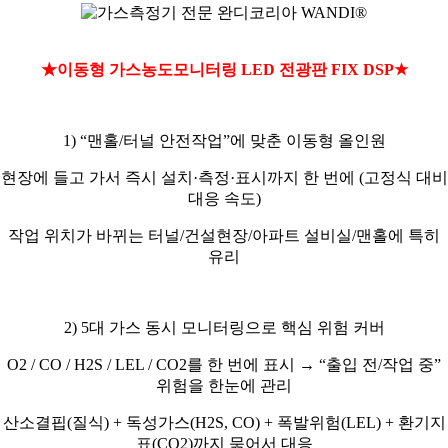
★이동형 가스농도모니터링
LED
전광판
FIX DSP
★
1) “
맨홀
/
터널 안전작업
”
에 맞춘 이동형 올인원
현장에 들고 가서 즉시 설치
·
측정
·
표시까지 한 번에
(
고정식 대비
대응 속도
)
작업 위치가 바뀌는 터널
/
건설현장
/
아파트 설비실
/
맨홀에 특히
유리
2) 5
대 가스 동시 모니터링으로 핵심 위험 커버
O2 / CO / H2S / LEL / CO2
를 한 번에 표시
→
“
출입 전
/
작업 중
”
위험을 한눈에 관리
산소결핍
(
질식
) +
독성가스
(H2S, CO) +
폭발위험
(LEL) +
환기지
표
(CO2)
까지 묶어서 대응