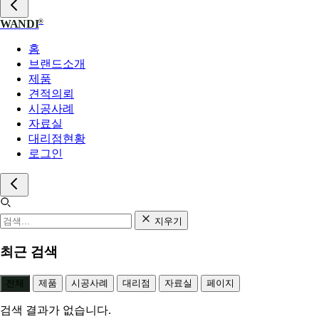
®
WANDI
홈
브랜드소개
제품
견적의뢰
시공사례
자료실
대리점현황
로그인
지우기
최근 검색
전체
제품
시공사례
대리점
자료실
페이지
검색 결과가 없습니다.