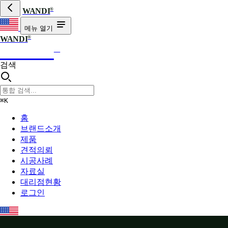
®
WANDI
메뉴 열기
®
WANDI
WANDI
®
검색
⌘K
홈
브랜드소개
제품
견적의뢰
시공사례
자료실
대리점현황
로그인