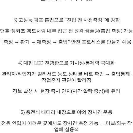
3)
고성능 펌프 흡입으로
“
진입 전 사전측정
”
에 강함
맨홀
·
정화조
·
갱도처럼 내부 접근 전 원격 샘플링
(
흡입 측정
)
가능
“
측정
→
환기
→
재측정
→
출입
”
안전 프로세스를 만들기 쉬움
4)
대형
LED
전광판으로 가시성
/
통제력 극대화
관리자
/
작업자가 멀리서도 농도 상태를 바로 확인
→
출입통제
·
작업중지 판단이 빨라짐
경보 발생 시 현장 즉시 인지
(
시각 알람 중심
)
에 유리
5)
충전식 배터리 내장으로 야외 장시간 운용
전원 인입이 어려운 곳에서도 장시간 측정 가능
→
터널
/
외부 작
업에 실용적