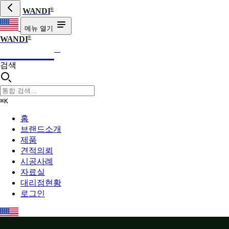
®
WANDI
메뉴 열기
®
WANDI
WANDI
®
검색
⌘K
홈
브랜드소개
제품
견적의뢰
시공사례
자료실
대리점현황
로그인