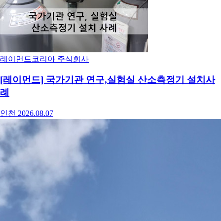
레이먼드코리아 주식회사
[레이먼드] 국가기관 연구,실험실 산소측정기 설치사
례
인천
2026.08.07