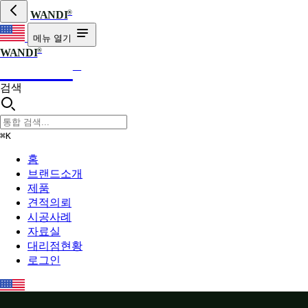
®
WANDI
메뉴 열기
®
WANDI
WANDI
®
검색
⌘K
홈
브랜드소개
제품
견적의뢰
시공사례
자료실
대리점현황
로그인