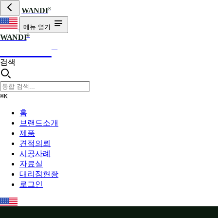
®
WANDI
메뉴 열기
®
WANDI
WANDI
®
검색
⌘K
홈
브랜드소개
제품
견적의뢰
시공사례
자료실
대리점현황
로그인