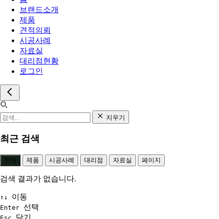
브랜드소개
제품
견적의뢰
시공사례
자료실
대리점현황
로그인
지우기
최근 검색
전체
제품
시공사례
대리점
자료실
페이지
검색 결과가 없습니다.
이동
↑↓
선택
Enter
닫기
Esc