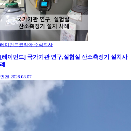
레이먼드코리아 주식회사
[레이먼드] 국가기관 연구,실험실 산소측정기 설치사
례
인천
2026.08.07