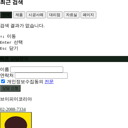
최근 검색
전체
제품
시공사례
대리점
자료실
페이지
검색 결과가 없습니다.
이동
↑↓
선택
Enter
닫기
Esc
빠른 상담문의
이름
연락처
개인정보수집동의
전문
상담 신청
브이피이코리아
02-2088-7334