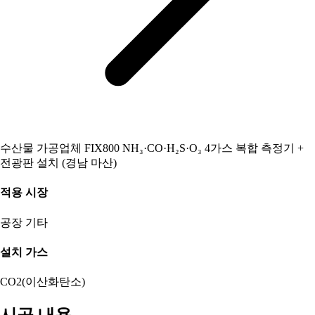
수산물 가공업체 FIX800 NH₃·CO·H₂S·O₃ 4가스 복합 측정기 +
전광판 설치 (경남 마산)
적용 시장
공장
기타
설치 가스
CO2(이산화탄소)
시공 내용