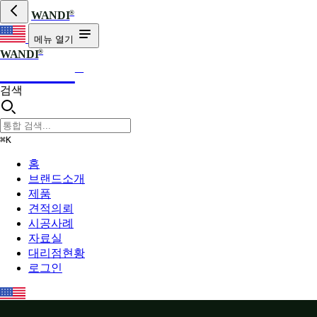
®
WANDI
메뉴 열기
®
WANDI
WANDI
®
검색
⌘K
홈
브랜드소개
제품
견적의뢰
시공사례
자료실
대리점현황
로그인