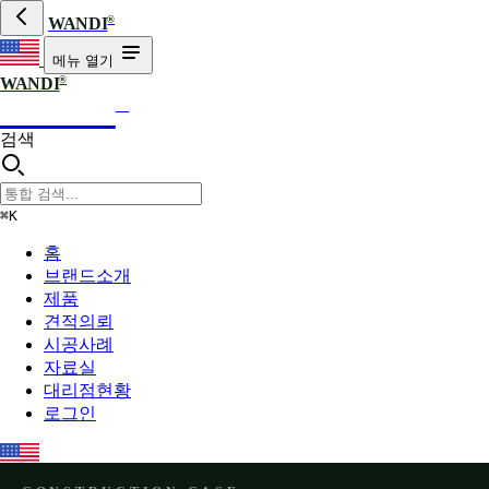
®
WANDI
메뉴 열기
®
WANDI
WANDI
®
검색
⌘K
홈
브랜드소개
제품
견적의뢰
시공사례
자료실
대리점현황
로그인