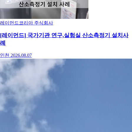
레이먼드코리아 주식회사
[레이먼드] 국가기관 연구,실험실 산소측정기 설치사
례
인천
2026.08.07