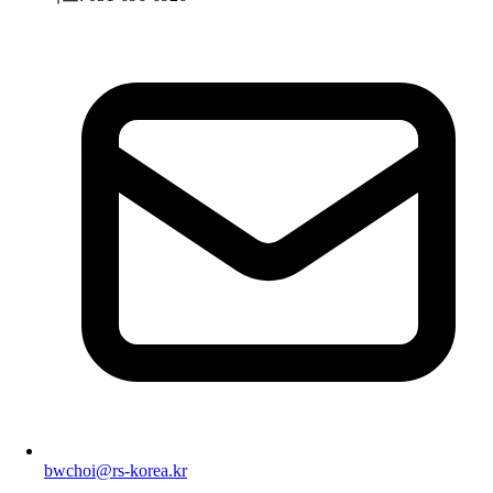
bwchoi@rs-korea.kr