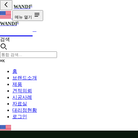
®
WANDI
메뉴 열기
®
WANDI
WANDI
®
검색
⌘K
홈
브랜드소개
제품
견적의뢰
시공사례
자료실
대리점현황
로그인