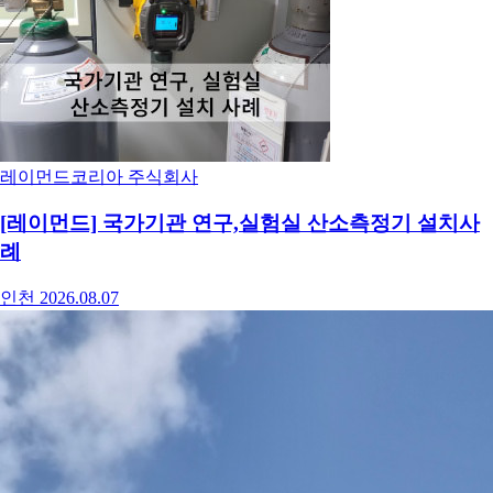
레이먼드코리아 주식회사
[레이먼드] 국가기관 연구,실험실 산소측정기 설치사
례
인천
2026.08.07