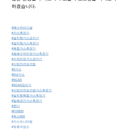
하겠습니다.
#폐수처리시설
#가스측정기
#설치형가스검지기
#설치형가스측정기
#복합가스측정기
#음폐수처리장가스측정기
#수처리장가스검지기
#산업안전보건법
#5가스
#5대가스
#5GAS
#5GAS검지기
#산업안전보건법가스측정기
#설치형복합가스측정기
#밀폐공간가스측정기
#완디
#FIX800
#픽스800
#가스모니터링
#유류저장소