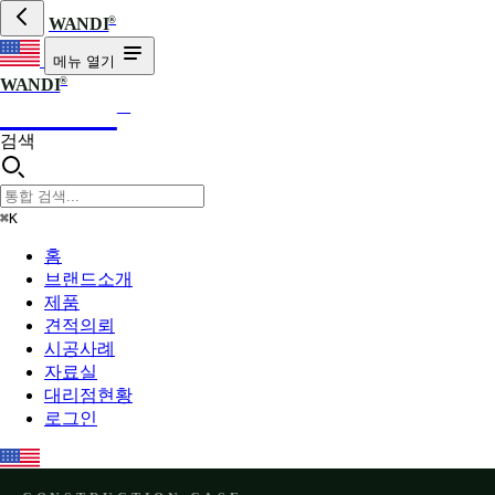
®
WANDI
메뉴 열기
®
WANDI
WANDI
®
검색
⌘K
홈
브랜드소개
제품
견적의뢰
시공사례
자료실
대리점현황
로그인