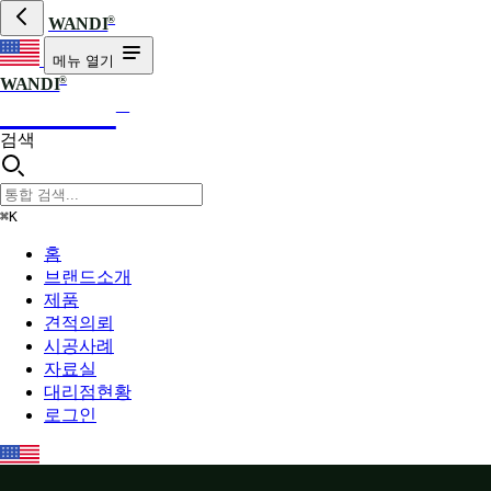
®
WANDI
메뉴 열기
®
WANDI
WANDI
®
검색
⌘K
홈
브랜드소개
제품
견적의뢰
시공사례
자료실
대리점현황
로그인