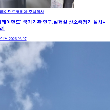
레이먼드코리아 주식회사
[레이먼드] 국가기관 연구,실험실 산소측정기 설치사
례
인천
2026.08.07