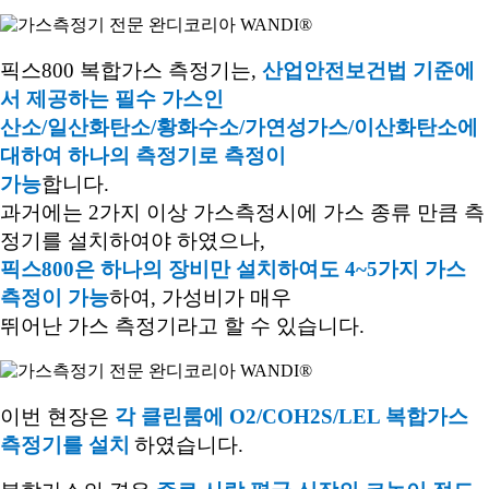
픽스
800
복합가스 측정기는,
산업안전보건법 기준에
서 제공하는 필수 가스인
산소
/
일산화탄소
/
황화수소
/
가연성가스
/
이산화탄소에
대하여 하나의 측정기로 측정이
가능
합니다
.
과거에는
2
가지 이상 가스측정시에 가스 종류 만큼 측
정기를 설치하여야 하였으나
,
픽스
800
은 하나의 장비
만 설치하여도
4~5
가지 가스
측정이 가능
하여
,
가성비가 매우
뛰어난 가스 측정기라고
할 수 있습니다
.
이번 현장은
각 클린룸에
O2/COH2S/LEL
복합가스
측정기를 설치
하였습니다
.