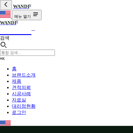
®
WANDI
메뉴 열기
®
WANDI
WANDI
®
검색
⌘K
홈
브랜드소개
제품
견적의뢰
시공사례
자료실
대리점현황
로그인