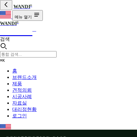
®
WANDI
메뉴 열기
®
WANDI
WANDI
®
검색
⌘K
홈
브랜드소개
제품
견적의뢰
시공사례
자료실
대리점현황
로그인