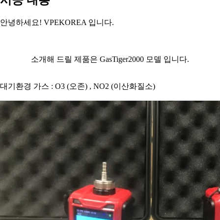
안녕하세요
! VPEKOREA
입니다
.
소개해 드릴 제품은
GasTiger2000
모델 입니다
.
대기환경 가스
: O3 (
오존
) , NO2 (
이산화질소
)