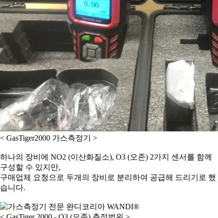
< GasTiger2000 가스측정기 >
하나의 장비에 NO2
(
이산화질소
), O3 (
오존
) 2
가지 센서를 함께
구성할 수 있지만
,
구매업체 요청으로 두개의 장비로 분리하여 공급해 드리기로 했
습니다.
< GasTiger 2000 - O3 (오존) 측정범위 >