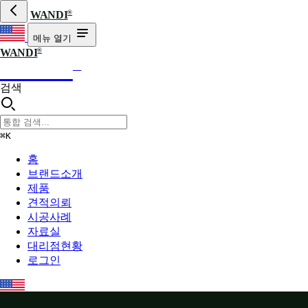
®
WANDI
메뉴 열기
®
WANDI
WANDI
®
검색
⌘K
홈
브랜드소개
제품
견적의뢰
시공사례
자료실
대리점현황
로그인