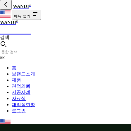
®
WANDI
메뉴 열기
®
WANDI
WANDI
®
검색
⌘K
홈
브랜드소개
제품
견적의뢰
시공사례
자료실
대리점현황
로그인