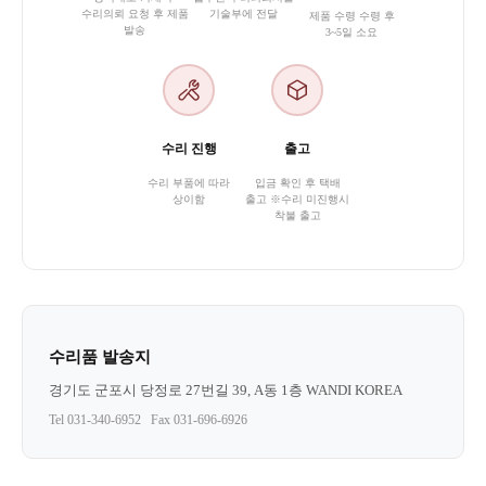
수리의뢰 요청 후 제품
기술부에 전달
제품 수령 수령 후
발송
3~5일 소요
수리 진행
출고
수리 부품에 따라
입금 확인 후 택배
상이함
출고 ※수리 미진행시
착불 출고
수리품 발송지
경기도 군포시 당정로 27번길 39, A동 1층 WANDI KOREA
Tel 031-340-6952 Fax 031-696-6926