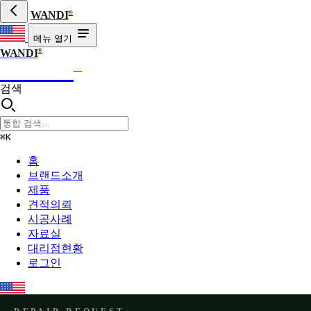
®
WANDI
메뉴 열기
®
WANDI
WANDI
®
검색
⌘K
홈
브랜드소개
제품
견적의뢰
시공사례
자료실
대리점현황
로그인