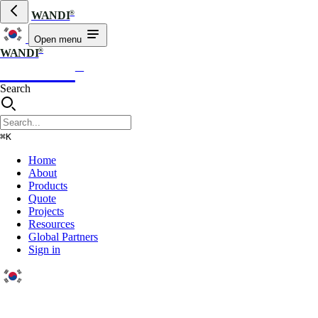
®
WANDI
Open menu
®
WANDI
WANDI
®
Search
⌘K
Home
About
Products
Quote
Projects
Resources
Global Partners
Sign in